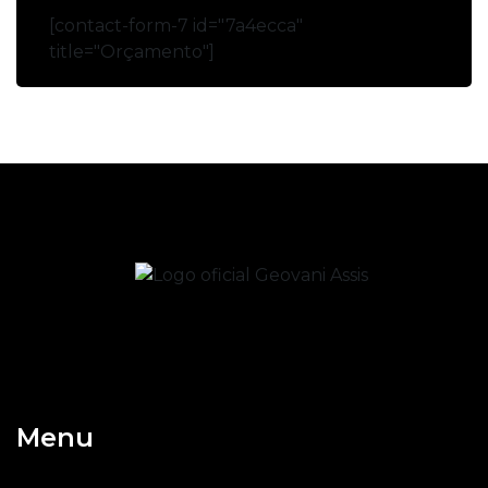
[contact-form-7 id="7a4ecca"
title="Orçamento"]
Menu